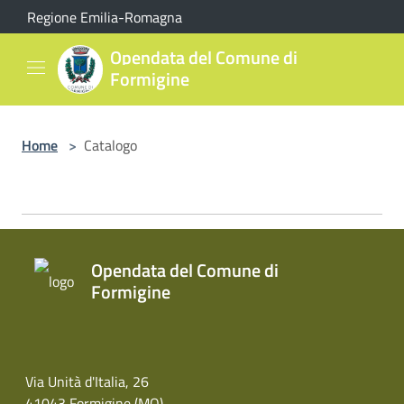
Salta al contenuto principale
Regione Emilia-Romagna
Opendata del Comune di
Formigine
Home
>
Catalogo
Opendata del Comune di
Formigine
Via Unità d'Italia, 26
41043 Formigine (MO)