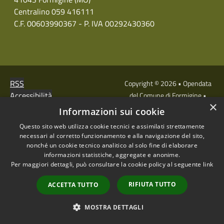
Centralino 059 416111
C.F. 00603990367 - P. IVA 00292430360
RSS
Copyright © 2026 • Opendata
Accessibilità
del Comune di Formigine •
×
Privacy
Municipium
Powered by
•
Informazioni sui cookie
Cookie
Accesso redazione
Questo sito web utilizza cookie tecnici e assimilati strettamente
Mappa del sito
necessari al corretto funzionamento e alla navigazione del sito,
nonché un cookie tecnico analitico al solo fine di elaborare
informazioni statistiche, aggregate e anonime.
Per maggiori dettagli, può consultare la cookie policy al seguente
link
RIFIUTA TUTTO
ACCETTA TUTTO
MOSTRA DETTAGLI