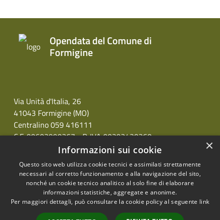
Opendata del Comune di
Formigine
Via Unità d'Italia, 26
41043 Formigine (MO)
Centralino 059 416111
C.F. 00603990367 - P. IVA 00292430360
×
Informazioni sui cookie
Questo sito web utilizza cookie tecnici e assimilati strettamente
necessari al corretto funzionamento e alla navigazione del sito,
nonché un cookie tecnico analitico al solo fine di elaborare
informazioni statistiche, aggregate e anonime.
RSS
Copyright © 2026 • Opendata
Per maggiori dettagli, può consultare la cookie policy al seguente
link
Accessibilità
del Comune di Formigine •
Privacy
Municipium
Powered by
•