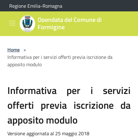
Salta al contenuto principale
Regione Emilia-Romagna
Opendata del Comune di
Formigine
Home
>
Informativa per i servizi offerti previa iscrizione da
apposito modulo
Informativa per i servizi
offerti previa iscrizione da
apposito modulo
Versione aggiornata al 25 maggio 2018