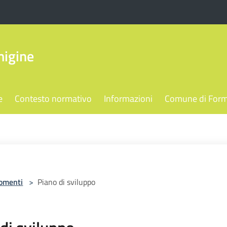
migine
e
Contesto normativo
Informazioni
Comune di Form
omenti
>
Piano di sviluppo