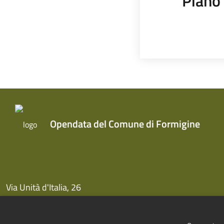
Piano 
Opendata del Comune di Formigine
Via Unità d'Italia, 26
41043 Formigine (MO)
Centralino 059 416111